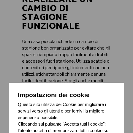
CAMBIO DI
STAGIONE
FUNZIONALE
Una casa piccola richiede un cambio di
stagione ben organizzato per evitare che gli
spazi si riempiano troppo facilmente di abiti
e accessori fuori stagione. Utilizza scatole o
contenitori per riporre gli indumenti che non
utilizzi, etichettandoli chiaramente per una
facile identificazione. Scegli anche mobili
con spazi di stoccaggio integrati, come
comodini o panche contenitore.
Impostazioni dei cookie
Questo sito utilizza dei Cookie per migliorare i
Puoi leggere anche
Il nuovo
servizi verso gli utenti e per fornivi la migliore
catalogo Ikea 2021
esperienza possibile.
Cliccando sul pulsante "Accetta tutti i cookie":
l’utente accetta di memorizzare tutti i cookie sul