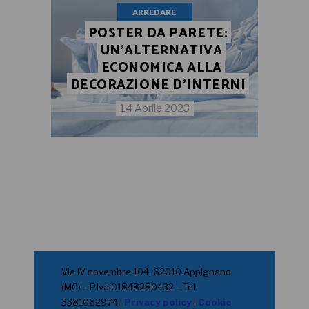
ARREDARE
POSTER DA PARETE:
UN’ALTERNATIVA
ECONOMICA ALLA
DECORAZIONE D’INTERNI
14 Aprile 2023
Via IV novembre 104, 62010 Appignano
(MC) – P.Iva 01848280432 – Tel.
3381062974 |
Privacy policy
|
Cookie