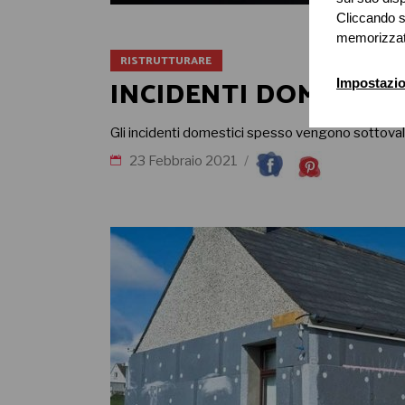
Cliccando s
memorizzate
RISTRUTTURARE
INCIDENTI DOMESTICI
Impostazio
Gli incidenti domestici spesso vengono sottoval
23 Febbraio 2021