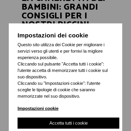
BAMBINI: GRANDI
CONSIGLI PER I
NOSTRI PICCINI.
Impostazioni dei cookie
Quando i bimbi iniziano a crescere devono
essere protagonisti nella scelta dei colori e
Questo sito utilizza dei Cookie per migliorare i
dell'arredo della loro cameretta!
servizi verso gli utenti e per fornivi la migliore
esperienza possibile.
28 Luglio 2020
Cliccando sul pulsante "Accetta tutti i cookie":
l’utente accetta di memorizzare tutti i cookie sul
suo dispositivo.
Cliccando su "Impostazioni cookie": l’utente
sceglie le tipologie di cookie che saranno
memorizzate nel suo dispositivo.
Impostazioni cookie
Accetta tutti i cookie