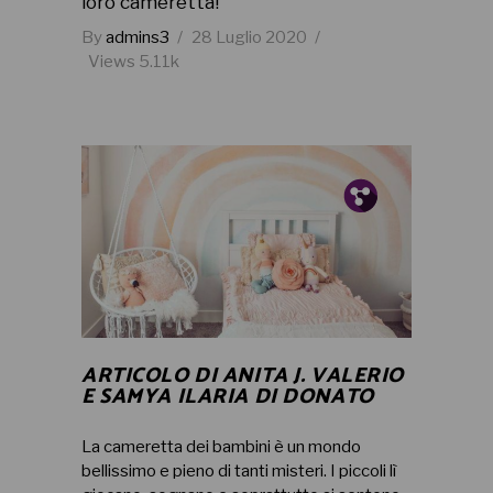
loro cameretta!
By
admins3
28 Luglio 2020
Views
5.11k
Pin.
Fb.
ARTICOLO DI ANITA J. VALERIO
E SAMYA ILARIA DI DONATO
La cameretta dei bambini è un mondo
bellissimo e pieno di tanti misteri. I piccoli lì